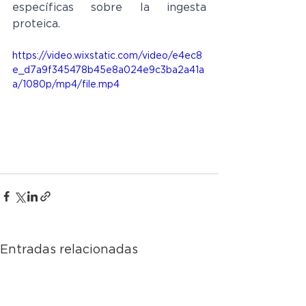
específicas sobre la ingesta 
proteica.
https://video.wixstatic.com/video/e4ec8
e_d7a9f345478b45e8a024e9c3ba2a41a
a/1080p/mp4/file.mp4
Entradas relacionadas