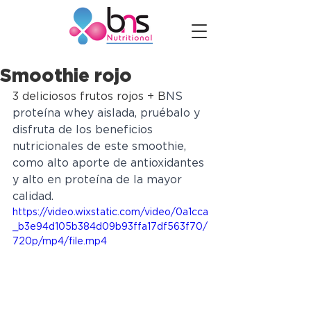
Smoothie rojo
3 deliciosos frutos rojos + B
NS 
proteína whey aislada, pruébalo y 
disfruta de los beneficios 
nutricionales de este smoothie, 
como alto aporte de antioxidantes 
y alto en proteína de la mayor 
calidad. 
https://video.wixstatic.com/video/0a1cca
_b3e94d105b384d09b93ffa17df563f70/
720p/mp4/file.mp4