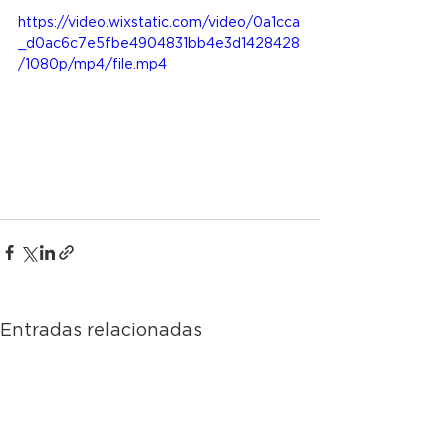
https://video.wixstatic.com/video/0a1cca
_d0ac6c7e5fbe4904831bb4e3d1428428
/1080p/mp4/file.mp4
Entradas relacionadas