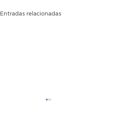
Entradas relacionadas
BNS Nutritional Oficina y Punto de venta: